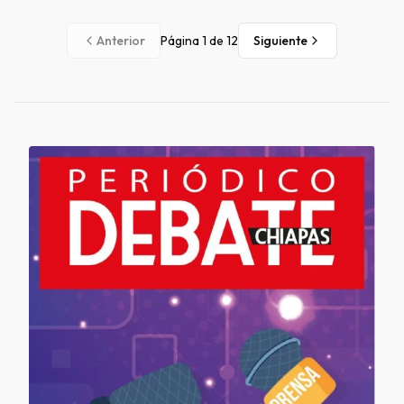
Anterior
Página
1
de
12
Siguiente