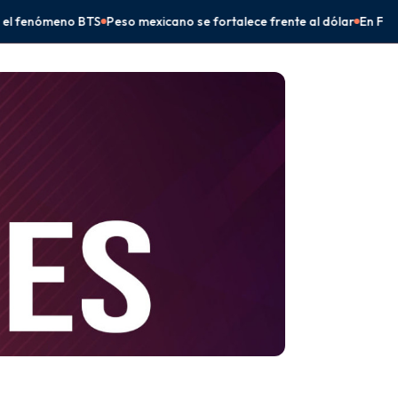
 se fortalece frente al dólar
En Frontera Comalapa, Eduardo Ramír