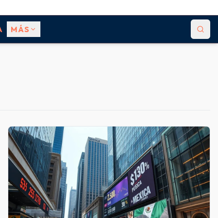
A
MÁS