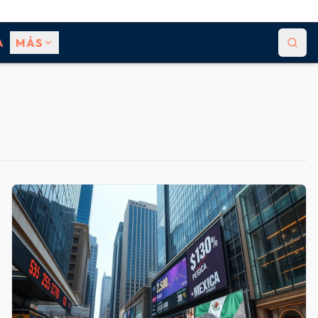
A
MÁS