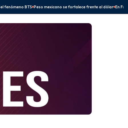
icano se fortalece frente al dólar
En Frontera Comalapa, Eduardo R