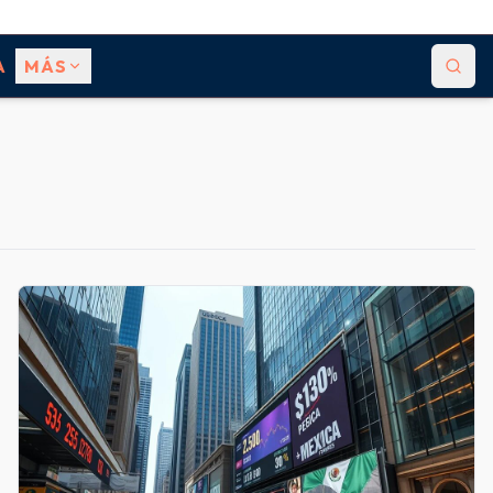
A
MÁS