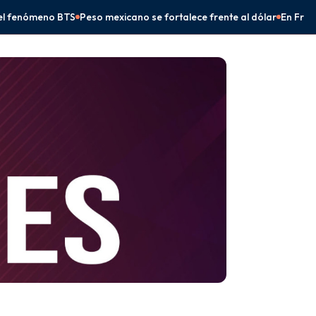
se fortalece frente al dólar
En Frontera Comalapa, Eduardo Ramíre