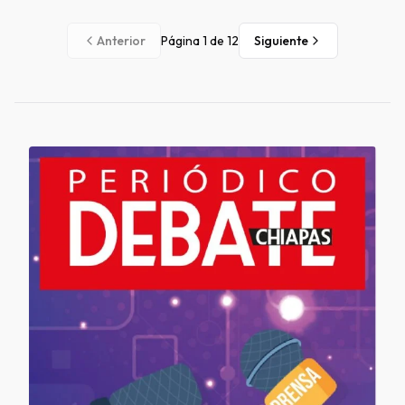
Anterior
Página
1
de
12
Siguiente