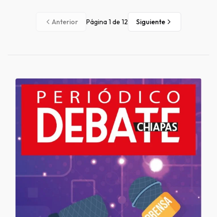
Anterior
Página
1
de
12
Siguiente