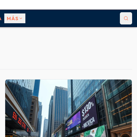
A
MÁS