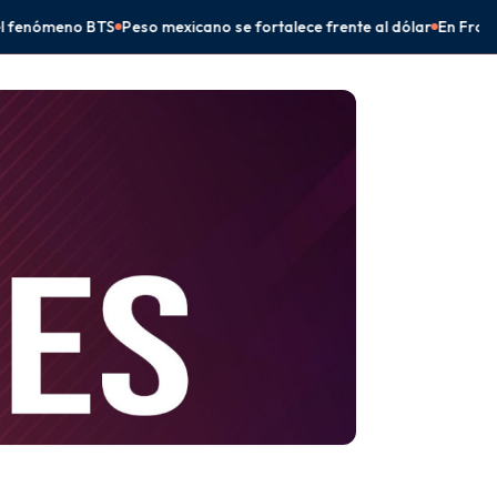
 se fortalece frente al dólar
En Frontera Comalapa, Eduardo Ramír