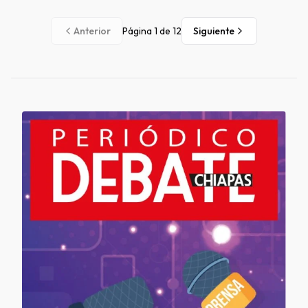
Anterior
Página
1
de
12
Siguiente