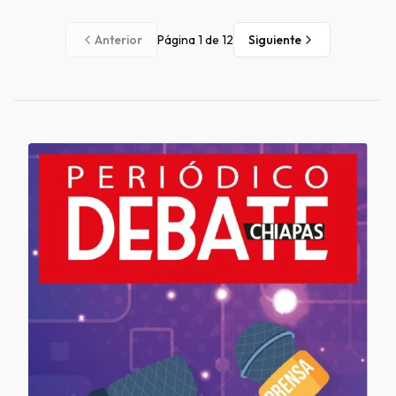
Anterior
Página
1
de
12
Siguiente