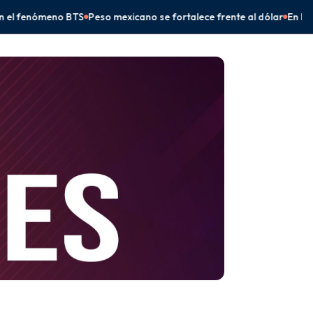
o se fortalece frente al dólar
En Frontera Comalapa, Eduardo Ramí