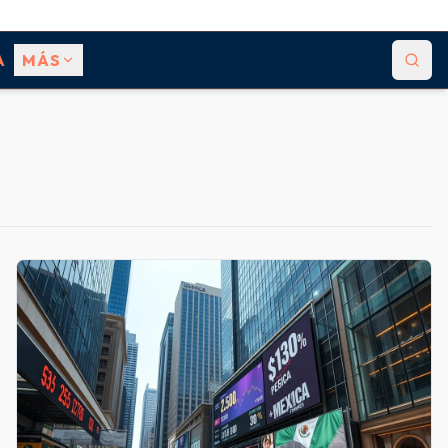
A
MÁS