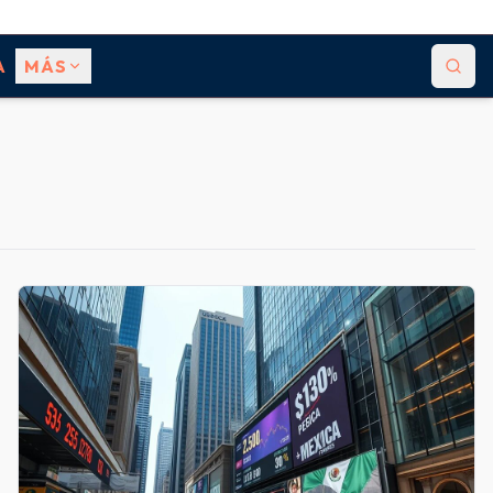
A
MÁS