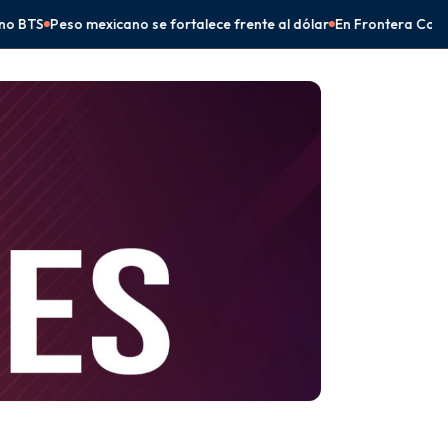
ortalece frente al dólar
En Frontera Comalapa, Eduardo Ramírez i