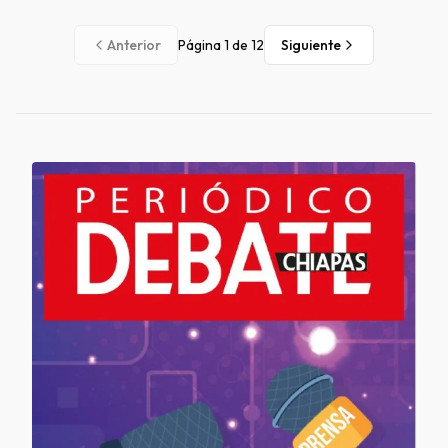
Anterior
Página
1
de
12
Siguiente