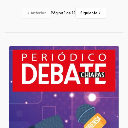
Anterior
Página
1
de
12
Siguiente