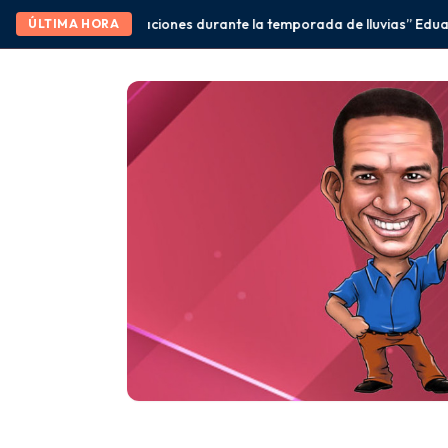
urante la temporada de lluvias” Eduardo Ramírez
México y Brasil 
ÚLTIMA HORA