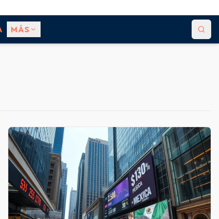
A
MÁS