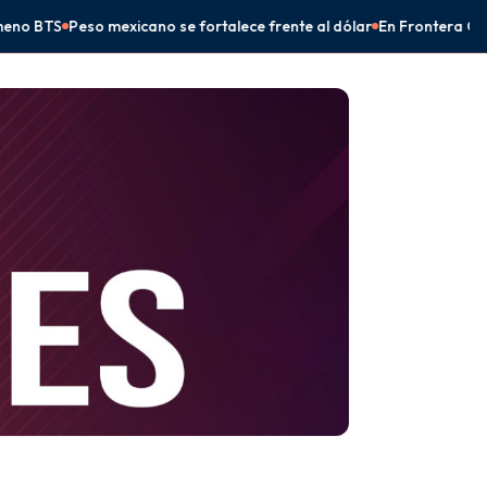
alece frente al dólar
En Frontera Comalapa, Eduardo Ramírez impul