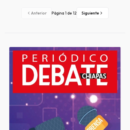
Anterior
Página
1
de
12
Siguiente