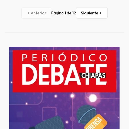
Anterior
Página
1
de
12
Siguiente