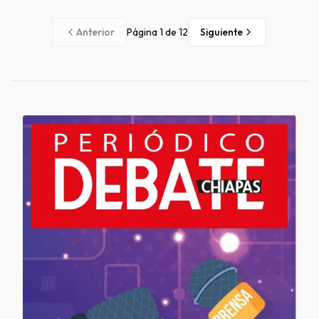
Anterior
Página
1
de
12
Siguiente