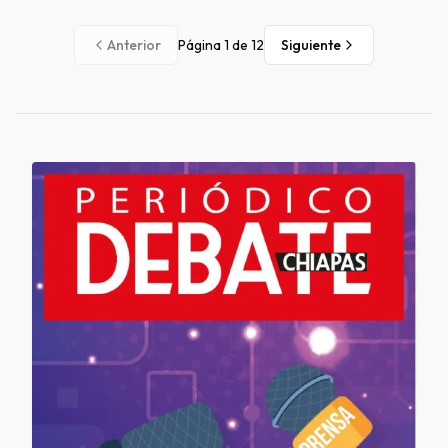
Anterior
Página
1
de
12
Siguiente